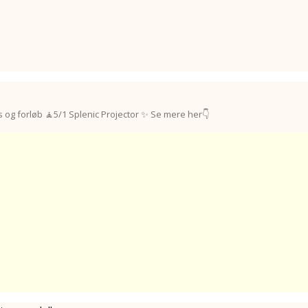
 og forløb
🧘5/1 Splenic Projector
✨ Se mere her👇