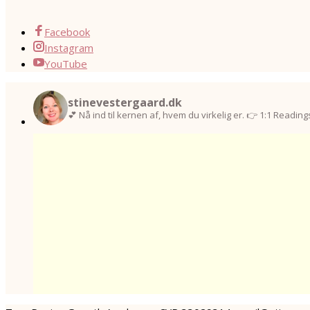
Facebook
Instagram
YouTube
stinevestergaard.dk
💕 Nå ind til kernen af, hvem du virkelig er.
👉 1:1 Readings