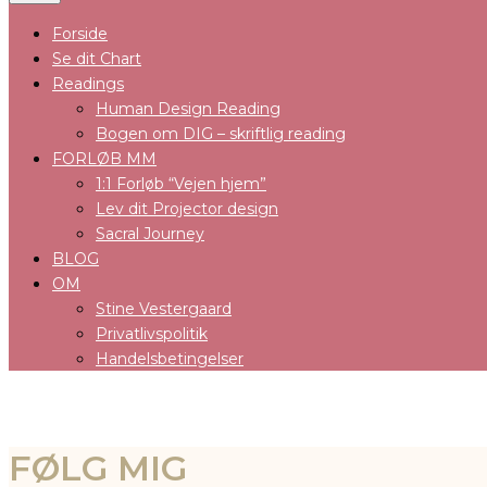
Forside
Se dit Chart
Readings
Human Design Reading
Bogen om DIG – skriftlig reading
FORLØB MM
1:1 Forløb “Vejen hjem”
Lev dit Projector design
Sacral Journey
BLOG
OM
Stine Vestergaard
Privatlivspolitik
Handelsbetingelser
FØLG MIG