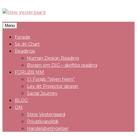
Menu
Forside
Se dit Chart
Readings
Human Design Reading
Bogen om DIG – skriftlig reading
FORLØB MM
1:1 Forløb “Vejen hjem”
Lev dit Projector design
Sacral Journey
BLOG
OM
Stine Vestergaard
Privatlivspolitik
Handelsbetingelser