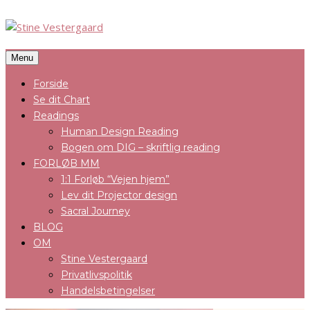
Menu
Forside
Se dit Chart
Readings
Human Design Reading
Bogen om DIG – skriftlig reading
FORLØB MM
1:1 Forløb “Vejen hjem”
Lev dit Projector design
Sacral Journey
BLOG
OM
Stine Vestergaard
Privatlivspolitik
Handelsbetingelser