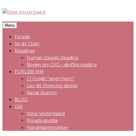
Menu
Forside
Se dit Chart
Readings
Human Design Reading
Bogen om DIG – skriftlig reading
FORLØB MM
1:1 Forløb “Vejen hjem”
Lev dit Projector design
Sacral Journey
BLOG
OM
Stine Vestergaard
Privatlivspolitik
Handelsbetingelser