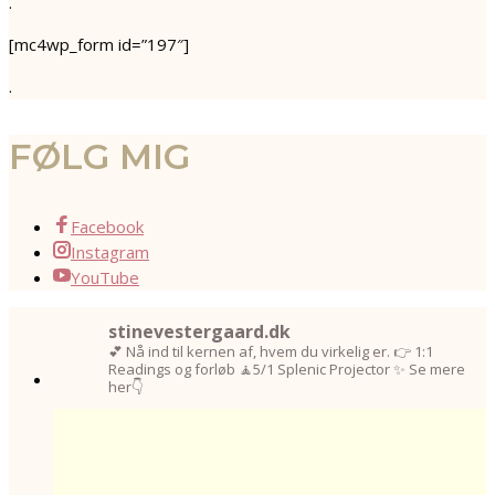
.
[mc4wp_form id=”197″]
.
FØLG MIG
Facebook
Instagram
YouTube
stinevestergaard.dk
💕 Nå ind til kernen af, hvem du virkelig er.
👉 1:1
Readings og forløb
🧘5/1 Splenic Projector
✨ Se mere
her👇