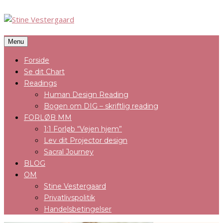
Menu
Forside
Se dit Chart
Readings
Human Design Reading
Bogen om DIG – skriftlig reading
FORLØB MM
1:1 Forløb “Vejen hjem”
Lev dit Projector design
Sacral Journey
BLOG
OM
Stine Vestergaard
Privatlivspolitik
Handelsbetingelser