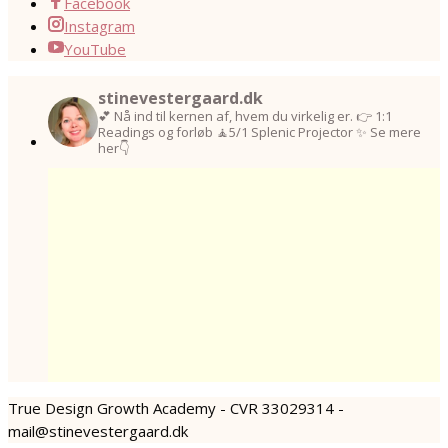
Facebook
Instagram
YouTube
stinevestergaard.dk
💕 Nå ind til kernen af, hvem du virkelig er.
👉 1:1
Readings og forløb
🧘5/1 Splenic Projector
✨ Se mere
her👇
True Design Growth Academy - CVR 33029314 -
mail@stinevestergaard.dk