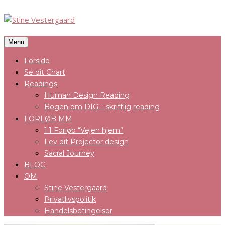
Menu
Forside
Se dit Chart
Readings
Human Design Reading
Bogen om DIG – skriftlig reading
FORLØB MM
1:1 Forløb “Vejen hjem”
Lev dit Projector design
Sacral Journey
BLOG
OM
Stine Vestergaard
Privatlivspolitik
Handelsbetingelser